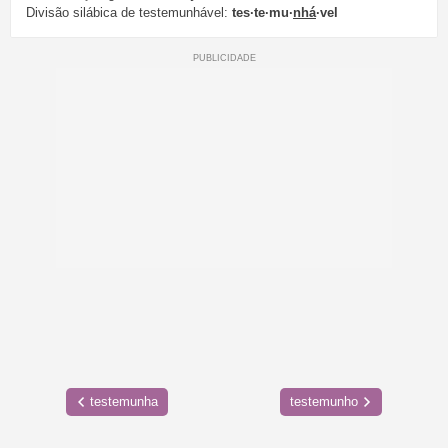
Divisão silábica de testemunhável:
tes·te·mu·
nhá
·vel
testemunha
testemunho