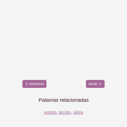
terrorista
tesão
Palavras relacionadas
antigo
,
tecido
,
sêda