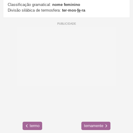
Classificação gramatical:
nome feminino
Divisão silábica de termosfera:
ter·mos·
fe
·ra
termo
ternamente