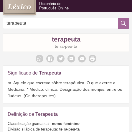
Dicionário de
Português Online
terapeuta
te·ra·
peu
·ta
Significado de
Terapeuta
m. Aquele que escreve sôbre terapêutica. O que exerce a
Medicina. * Médico, clínico. Designação dos monjes, entre os
Judeus. (Gr. therapeutes)
Definição de
Terapeuta
Classificação gramatical:
nome feminino
Divisão silábica de terapeuta:
te·ra·
peu
·ta