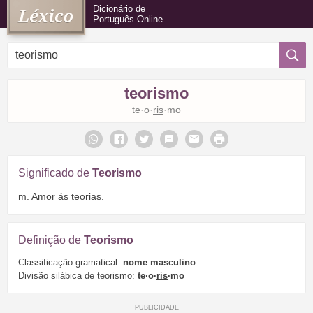
Dicionário de
Português Online
teorismo
te·o·
ris
·mo
Significado de
Teorismo
m. Amor ás teorias.
Definição de
Teorismo
Classificação gramatical:
nome masculino
Divisão silábica de teorismo:
te·o·
ris
·mo