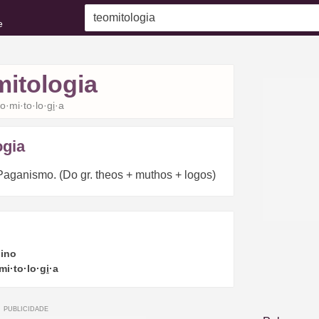
e
mitologia
·o·mi·to·lo·
gi
·a
ogia
Paganismo. (Do gr. theos + muthos + logos)
ino
mi·to·lo·
gi
·a