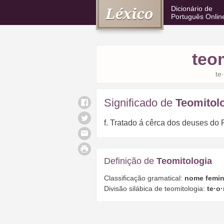
Dicionário de
Português Onlin
teo
te
Significado de
Teomitol
f. Tratado á cêrca dos deuses do 
Definição de
Teomitologia
Classificação gramatical:
nome femin
Divisão silábica de teomitologia:
te·o·