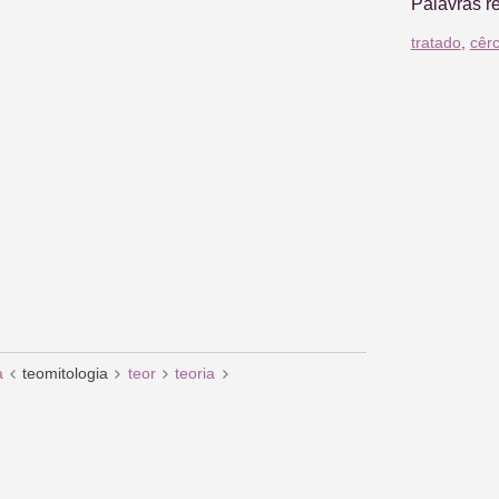
Palavras r
tratado
,
cêr
a
teomitologia
teor
teoria