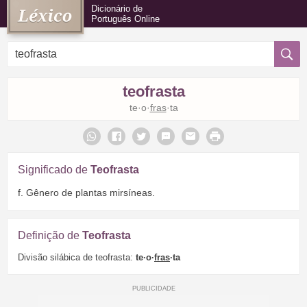
Dicionário de
Português Online
teofrasta
te·o·
fras
·ta
Significado de
Teofrasta
f. Gênero de plantas mirsíneas.
Definição de
Teofrasta
Divisão silábica de teofrasta:
te·o·
fras
·ta