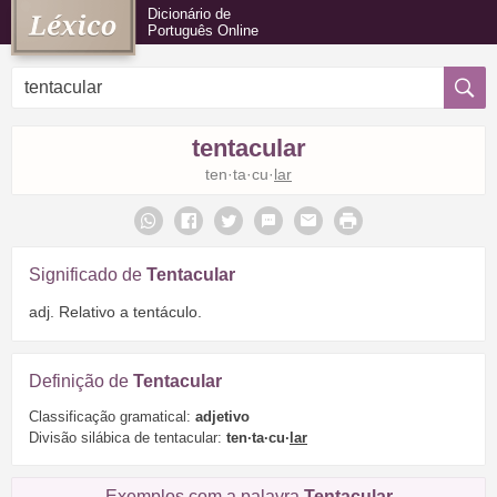
Dicionário de
Português Online
tentacular
ten·ta·cu·
lar
Significado de
Tentacular
adj. Relativo a tentáculo.
Definição de
Tentacular
Classificação gramatical:
adjetivo
Divisão silábica de tentacular:
ten·ta·cu·
lar
Exemplos com a palavra
Tentacular