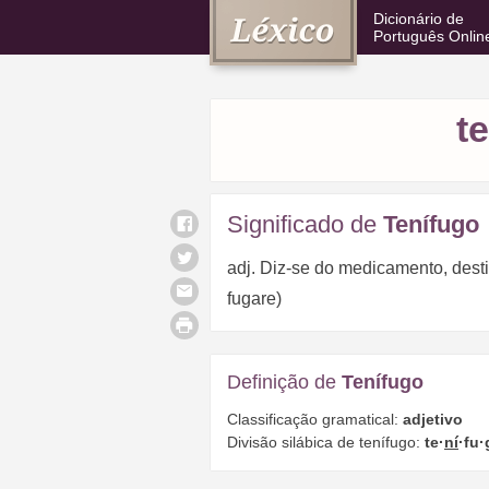
Dicionário de
Português Onlin
t
Significado de
Tenífugo
adj. Diz-se do medicamento, destin
fugare)
Definição de
Tenífugo
Classificação gramatical:
adjetivo
Divisão silábica de tenífugo:
te·
ní
·fu·