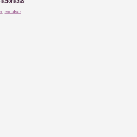
elacionadas
o
,
expulsar