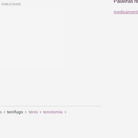
Palavras r
medicament
a
tenífugo
ténis
tenotomia