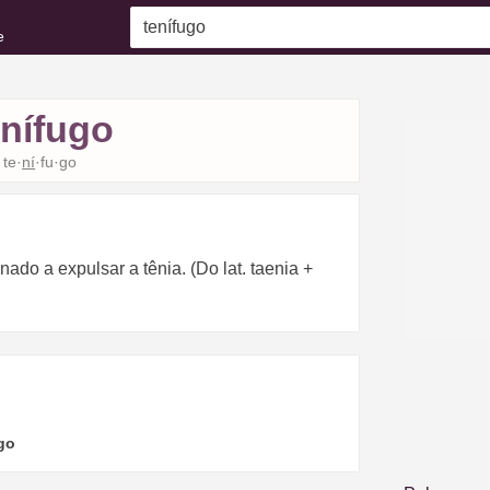
e
enífugo
te·
ní
·fu·go
ado a expulsar a tênia. (Do lat. taenia +
go