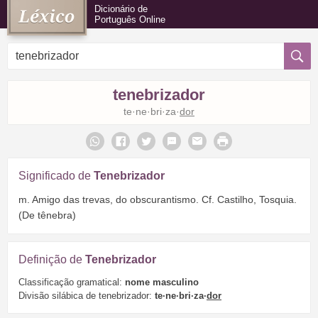
Dicionário de
Português Online
tenebrizador
te·ne·bri·za·
dor
Significado de
Tenebrizador
m. Amigo das trevas, do obscurantismo. Cf. Castilho, Tosquia.
(De tênebra)
Definição de
Tenebrizador
Classificação gramatical:
nome masculino
Divisão silábica de tenebrizador:
te·ne·bri·za·
dor