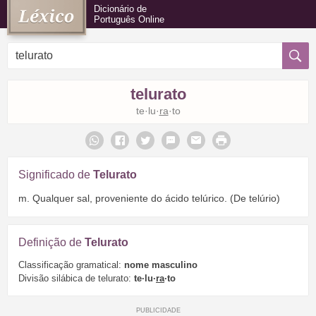
Dicionário de
Português Online
telurato
te·lu·
ra
·to
Significado de
Telurato
m. Qualquer sal, proveniente do ácido telúrico. (De telúrio)
Definição de
Telurato
Classificação gramatical:
nome masculino
Divisão silábica de telurato:
te·lu·
ra
·to