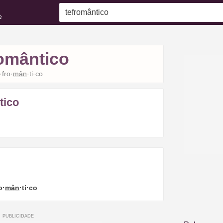
e
romântico
·fro·
mân
·ti·co
tico
o·
mân
·ti·co