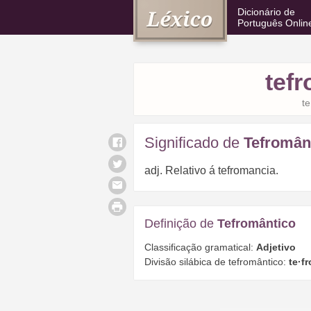
Dicionário de
Português Onlin
tef
te
Significado de
Tefromân
adj. Relativo á tefromancia.
Definição de
Tefromântico
Classificação gramatical:
Adjetivo
Divisão silábica de tefromântico:
te·fr