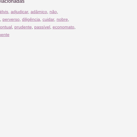
elacionadas
élvis
,
adjudicar
,
adâmico
,
não
,
,
perverso
,
diligência
,
cuidar
,
nobre
,
ontual
,
prudente
,
passível
,
economato
,
mente