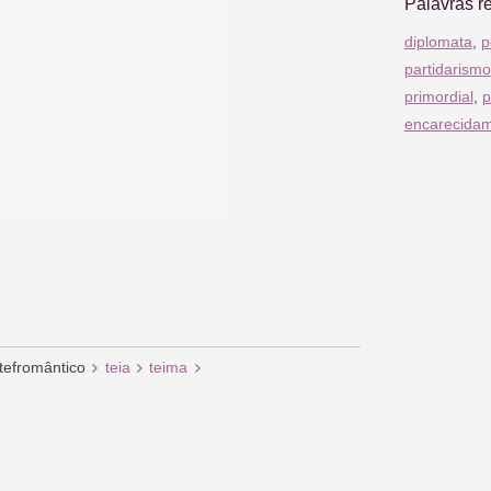
Palavras r
diplomata
,
p
partidarismo
primordial
,
p
encarecida
tefromântico
teia
teima