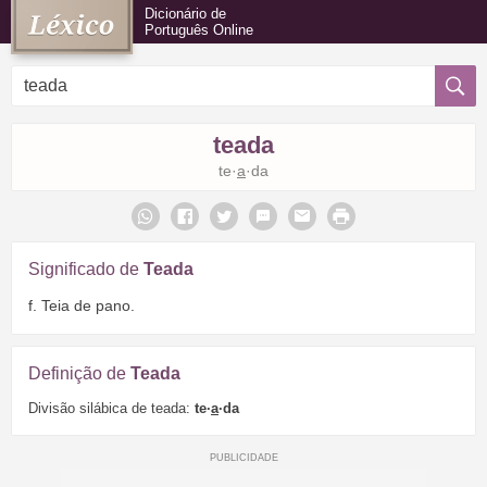
Dicionário de
Português Online
teada
te·
a
·da
Significado de
Teada
f. Teia de pano.
Definição de
Teada
Divisão silábica de teada:
te·
a
·da