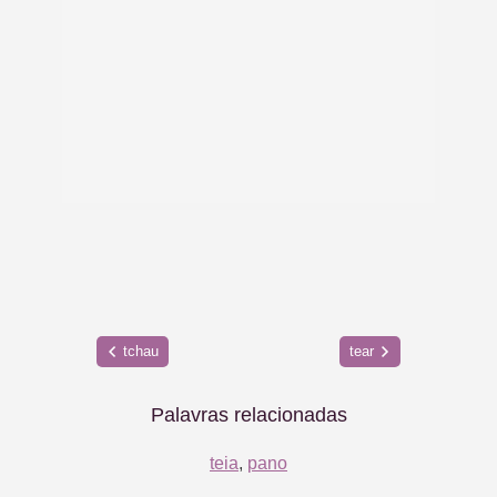
tchau
tear
Palavras relacionadas
teia
,
pano