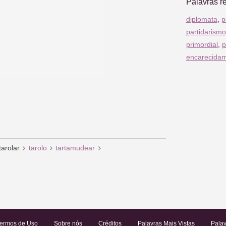
Palavras r
diplomata
,
p
partidarismo
primordial
,
p
encarecida
tarolar
tarolo
tartamudear
ermos de Uso
Sobre nós
Créditos
Palavras Mais Vistas
Palav