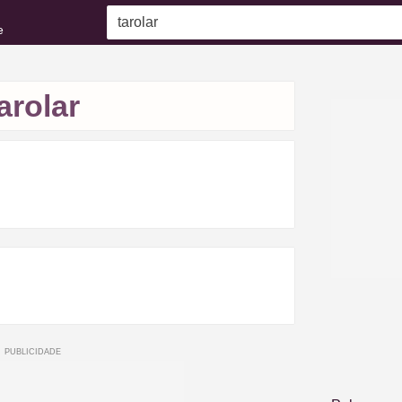
e
arolar