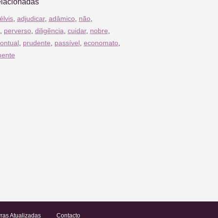
elacionadas
élvis
,
adjudicar
,
adâmico
,
não
,
,
perverso
,
diligência
,
cuidar
,
nobre
,
ontual
,
prudente
,
passível
,
economato
,
mente
ras Atualizadas
Contacto