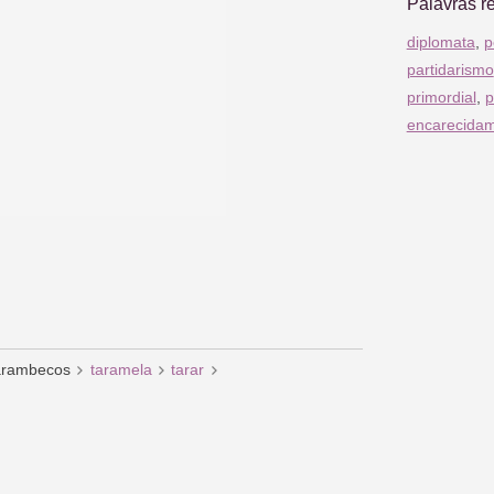
Palavras r
diplomata
,
p
partidarismo
primordial
,
p
encarecida
arambecos
taramela
tarar