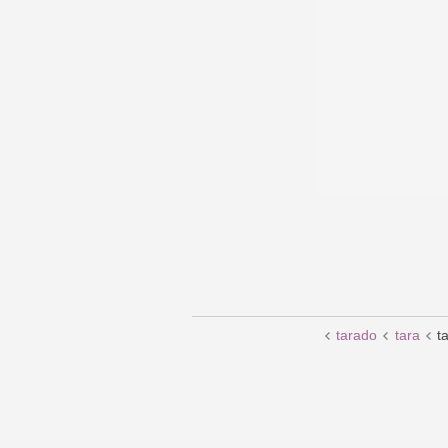
tarado
tara
t