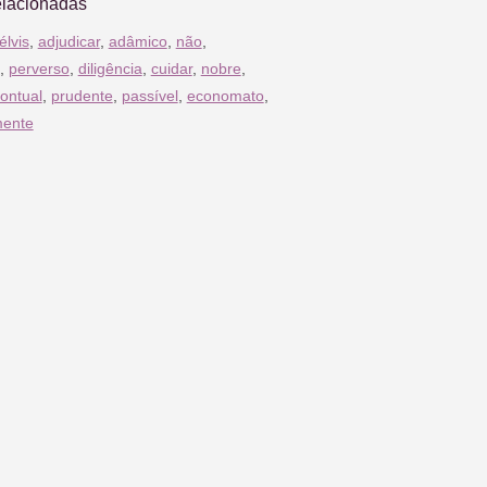
elacionadas
élvis
,
adjudicar
,
adâmico
,
não
,
,
perverso
,
diligência
,
cuidar
,
nobre
,
ontual
,
prudente
,
passível
,
economato
,
mente