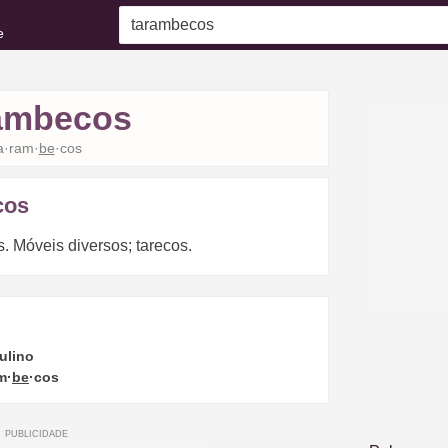
e
ambecos
a·ram·
be
·cos
cos
s. Móveis diversos; tarecos.
ulino
m·
be
·cos