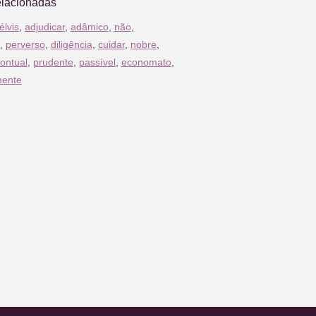
elacionadas
élvis
,
adjudicar
,
adâmico
,
não
,
,
perverso
,
diligência
,
cuidar
,
nobre
,
ontual
,
prudente
,
passível
,
economato
,
mente