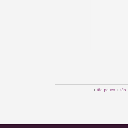
tão-pouco
tão