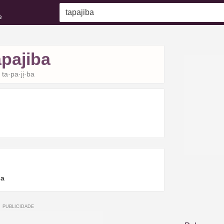
e
apajiba
ta·pa·
ji
·ba
ba