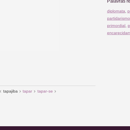
Palavras r
diplomata
,
p
partidarismo
primordial
,
p
encarecida
tapajiba
tapar
tapar-se