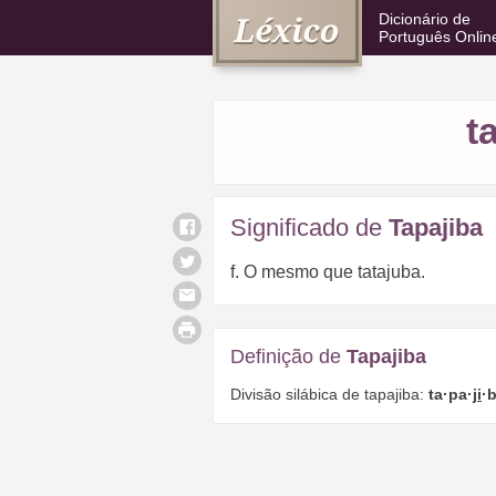
Dicionário de
Português Onlin
t
Significado de
Tapajiba
f. O mesmo que tatajuba.
Definição de
Tapajiba
Divisão silábica de tapajiba:
ta·pa·
ji
·