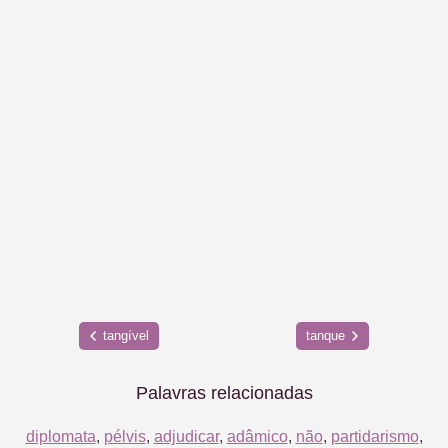
tangível
tanque
Palavras relacionadas
diplomata
,
pélvis
,
adjudicar
,
adâmico
,
não
,
partidarismo
,