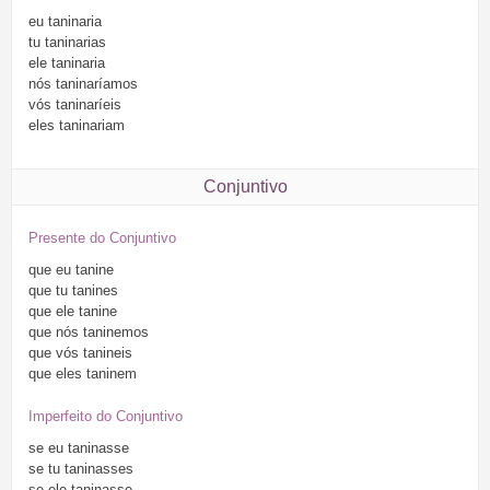
eu
taninaria
tu
taninarias
ele
taninaria
nós
taninaríamos
vós
taninaríeis
eles
taninariam
Conjuntivo
Presente do Conjuntivo
que
eu
tanine
que
tu
tanines
que
ele
tanine
que
nós
taninemos
que
vós
tanineis
que
eles
taninem
Imperfeito do Conjuntivo
se
eu
taninasse
se
tu
taninasses
se
ele
taninasse