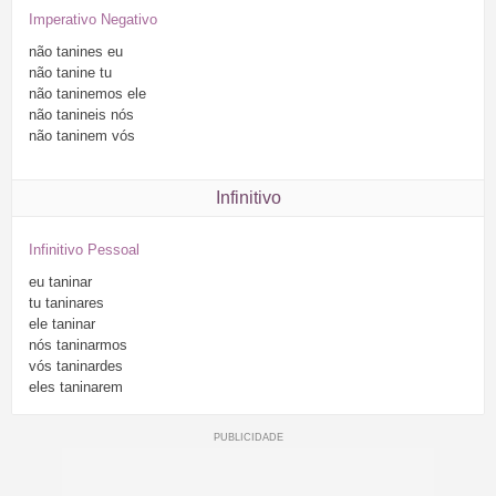
Imperativo Negativo
não
tanines
eu
não
tanine
tu
não
taninemos
ele
não
tanineis
nós
não
taninem
vós
Infinitivo
Infinitivo Pessoal
eu
taninar
tu
taninares
ele
taninar
nós
taninarmos
vós
taninardes
eles
taninarem