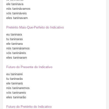
ele
taninava
nós
taninávamos
vós
tanináveis
eles
taninavam
Pretérito Mais-Que-Perfeito do Indicativo
eu
taninara
tu
taninaras
ele
taninara
nós
tanináramos
vós
tanináreis
eles
taninaram
Futuro do Presente do Indicativo
eu
taninarei
tu
taninarás
ele
taninará
nós
taninaremos
vós
taninareis
eles
taninarão
Futuro do Pretérito do Indicativo