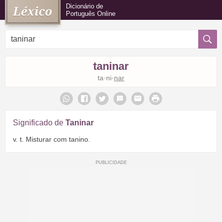
Dicionário de
Português Online
taninar
ta·ni·
nar
Significado de
Taninar
v. t. Misturar com tanino.