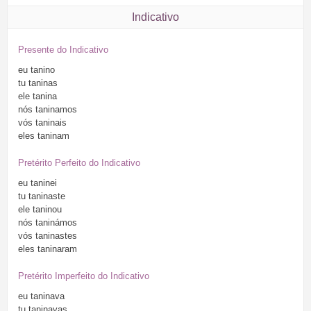
Indicativo
Presente do Indicativo
eu
tanino
tu
taninas
ele
tanina
nós
taninamos
vós
taninais
eles
taninam
Pretérito Perfeito do Indicativo
eu
taninei
tu
taninaste
ele
taninou
nós
taninámos
vós
taninastes
eles
taninaram
Pretérito Imperfeito do Indicativo
eu
taninava
tu
taninavas