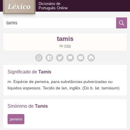
Dicionário de
Português Online
tamis
ta·
mis
Significado de
Tamis
m. Espécie de peneira, para substâncias pulverizadas ou
líquidos espessos. Tecido de lan, inglês. (Do b. lat. tamisium)
Sinónimo de
Tamis
peneira