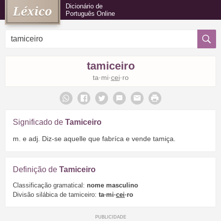
Dicionário de
Português Online
tamiceiro
ta·mi·
cei
·ro
Significado de
Tamiceiro
m. e adj. Diz-se aquelle que fabríca e vende tamiça.
Definição de
Tamiceiro
Classificação gramatical:
nome masculino
Divisão silábica de tamiceiro:
ta·mi·
cei
·ro