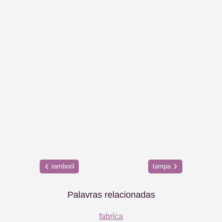
tamboril
tampa
Palavras relacionadas
fabríca