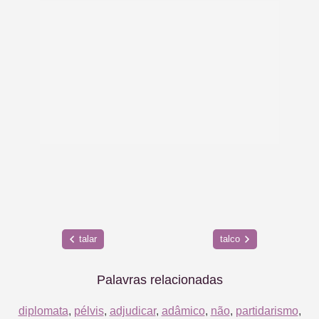
talar
talco
Palavras relacionadas
diplomata
,
pélvis
,
adjudicar
,
adâmico
,
não
,
partidarismo
,