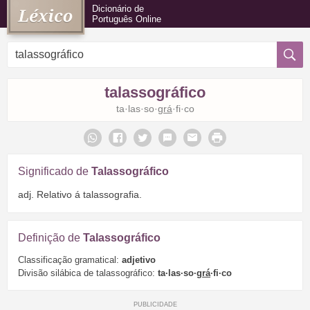
Dicionário de
Português Online
talassográfico
ta·las·so·
grá
·fi·co
Significado de
Talassográfico
adj. Relativo á talassografia.
Definição de
Talassográfico
Classificação gramatical:
adjetivo
Divisão silábica de talassográfico:
ta·las·so·
grá
·fi·co