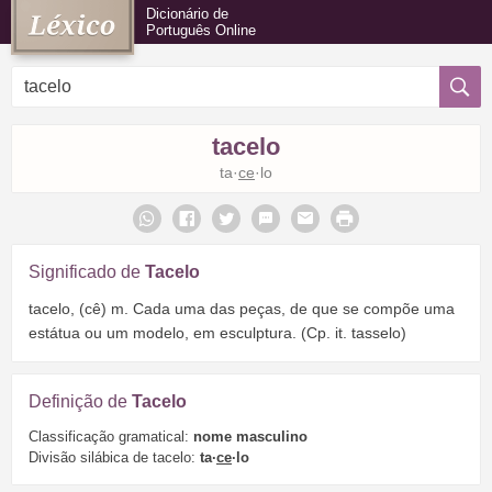
Dicionário de
Português Online
tacelo
ta·
ce
·lo
Significado de
Tacelo
tacelo, (cê) m. Cada uma das peças, de que se compõe uma
estátua ou um modelo, em esculptura. (Cp. it. tasselo)
Definição de
Tacelo
Classificação gramatical:
nome masculino
Divisão silábica de tacelo:
ta·
ce
·lo