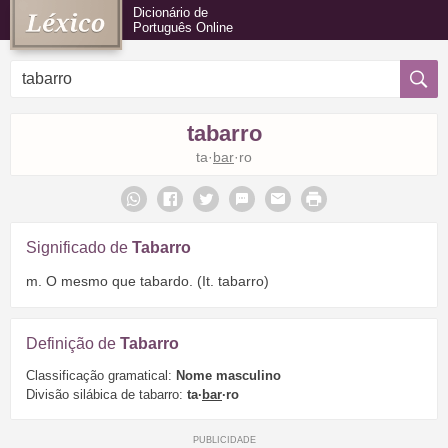
Dicionário de
Português Online
tabarro
ta·
bar
·ro
Significado de
Tabarro
m. O mesmo que tabardo. (It. tabarro)
Definição de
Tabarro
Classificação gramatical:
Nome masculino
Divisão silábica de tabarro:
ta·
bar
·ro