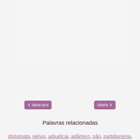
tabacaria
tabela
Palavras relacionadas
diplomata
,
pélvis
,
adjudicar
,
adâmico
,
não
,
partidarismo
,