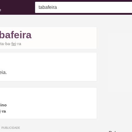
e
bafeira
ta·ba·
fei
·ra
eia.
ino
i
·ra