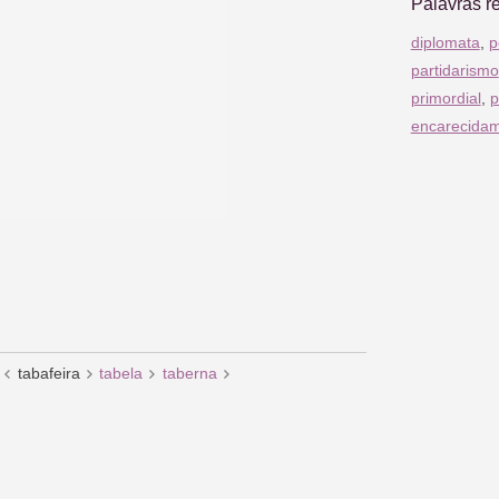
Palavras r
diplomata
,
p
partidarismo
primordial
,
p
encarecida
tabafeira
tabela
taberna