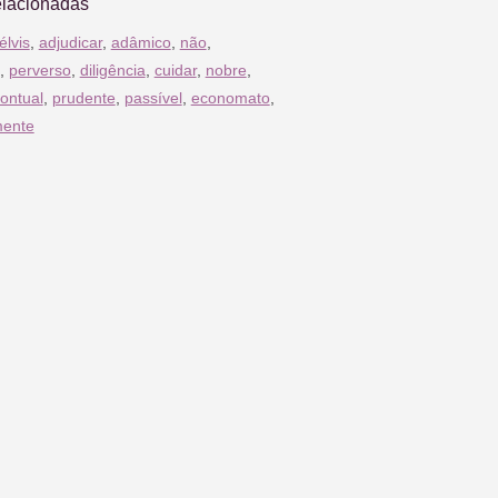
elacionadas
élvis
,
adjudicar
,
adâmico
,
não
,
,
perverso
,
diligência
,
cuidar
,
nobre
,
ontual
,
prudente
,
passível
,
economato
,
mente