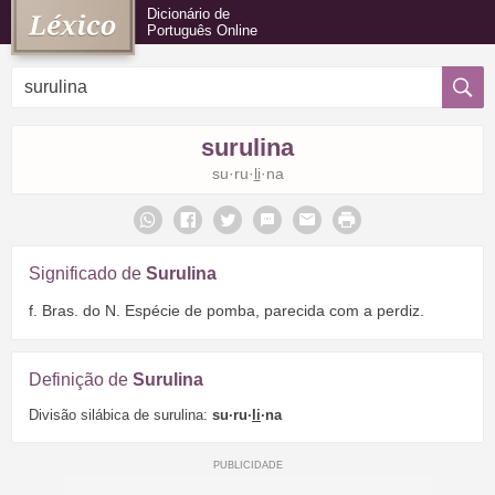
Dicionário de
Português Online
surulina
su·ru·
li
·na
Significado de
Surulina
f. Bras. do N. Espécie de pomba, parecida com a perdiz.
Definição de
Surulina
Divisão silábica de surulina:
su·ru·
li
·na