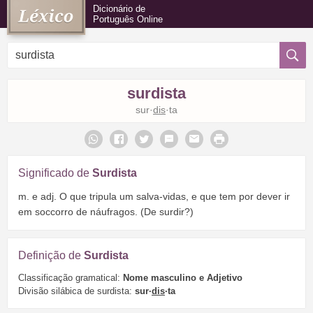
Dicionário de
Português Online
surdista
sur·
dis
·ta
Significado de
Surdista
m. e adj. O que tripula um salva-vidas, e que tem por dever ir
em soccorro de náufragos. (De surdir?)
Definição de
Surdista
Classificação gramatical:
Nome masculino e Adjetivo
Divisão silábica de surdista:
sur·
dis
·ta