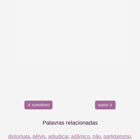
sumidoiro
sumo
Palavras relacionadas
diplomata
,
pélvis
,
adjudicar
,
adâmico
,
não
,
partidarismo
,