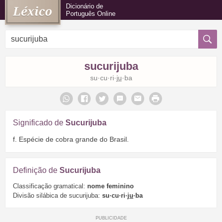
Dicionário de
Português Online
sucurijuba
su·cu·ri·
ju
·ba
Significado de
Sucurijuba
f. Espécie de cobra grande do Brasil.
Definição de
Sucurijuba
Classificação gramatical:
nome feminino
Divisão silábica de sucurijuba:
su·cu·ri·
ju
·ba