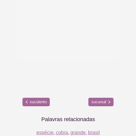
suculento
sucursal
Palavras relacionadas
espécie
,
cobra
,
grande
,
brasil