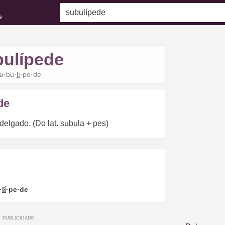
e
bulípede
u·bu·
lí
·pe·de
de
delgado. (Do lat. subula + pes)
·
lí
·pe·de