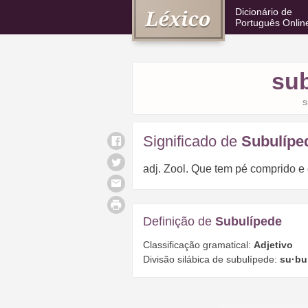
Dicionário de
Português Onlin
su
s
Significado de
Subulípe
adj. Zool. Que tem pé comprido e 
Definição de
Subulípede
Classificação gramatical:
Adjetivo
Divisão silábica de subulípede:
su·bu