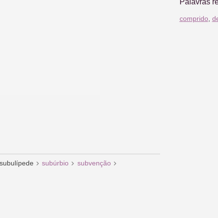
Palavras r
comprido
,
d
subulípede
subúrbio
subvenção