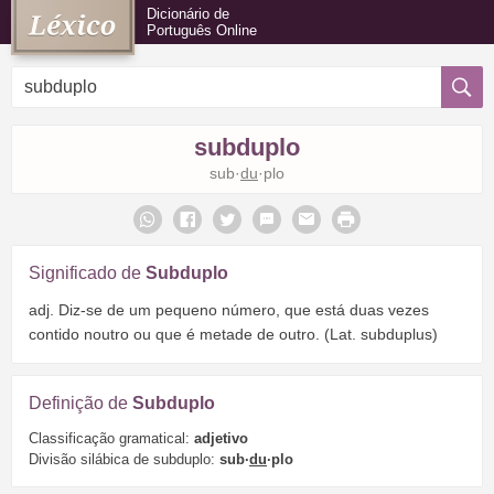
Dicionário de
Português Online
subduplo
sub·
du
·plo
Significado de
Subduplo
adj. Diz-se de um pequeno número, que está duas vezes
contido noutro ou que é metade de outro. (Lat. subduplus)
Definição de
Subduplo
Classificação gramatical:
adjetivo
Divisão silábica de subduplo:
sub·
du
·plo