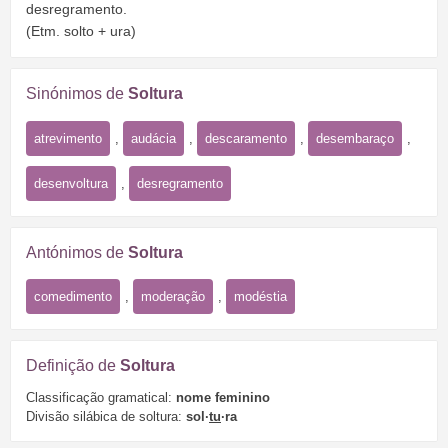
desregramento.
(Etm. solto + ura)
Sinónimos de
Soltura
atrevimento
,
audácia
,
descaramento
,
desembaraço
,
desenvoltura
,
desregramento
Antónimos de
Soltura
comedimento
,
moderação
,
modéstia
Definição de
Soltura
Classificação gramatical:
nome feminino
Divisão silábica de soltura:
sol·
tu
·ra