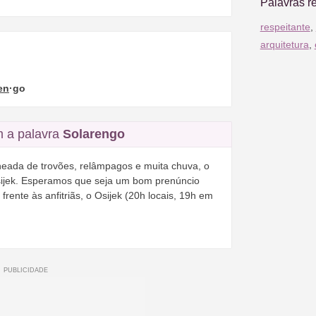
Palavras r
respeitante
,
arquitetura
,
en
·go
 a palavra
Solarengo
heada de trovões, relâmpagos e muita chuva, o
jek. Esperamos que seja um bom prenúncio
frente às anfitriãs, o Osijek (20h locais, 19h em