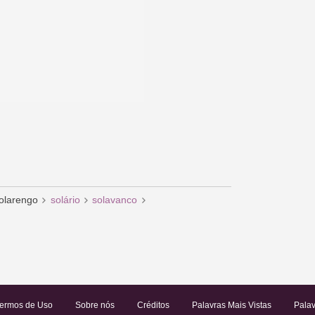
olarengo
solário
solavanco
ermos de Uso
Sobre nós
Créditos
Palavras Mais Vistas
Palav