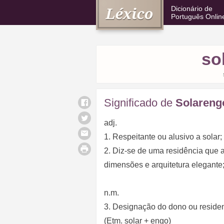
Dicionário de
Português Onlin
so
Significado de
Solareng
adj.
1. Respeitante ou alusivo a solar;
2. Diz-se de uma residência que 
dimensões e arquitetura elegante
n.m.
3. Designação do dono ou residen
(Etm. solar + engo)