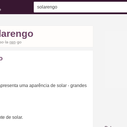
e
larengo
so·la·
ren
·go
o
apresenta uma aparência de solar - grandes
;
te de solar.