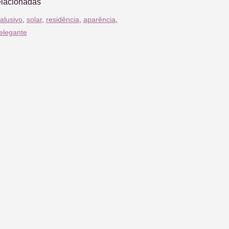
elacionadas
alusivo
,
solar
,
residência
,
aparência
,
elegante