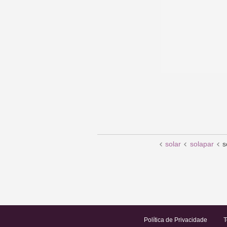
solar
solapar
s
Política de Privacidade
T