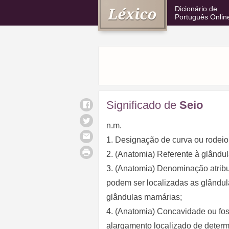
Dicionário de
Português Onlin
Significado de
Seio
n.m.
1. Designação de curva ou rodeio
2. (Anatomia) Referente à glând
3. (Anatomia) Denominação atrib
podem ser localizadas as glândul
glândulas mamárias;
4. (Anatomia) Concavidade ou foss
alargamento localizado de determ