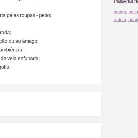
Palavras r
mama
,
peito
ta pelas roupas - peito;
rodeio
,
anat
irada;
ação ou ao âmago;
 ambiência;
 de vela enfunada;
olfo.