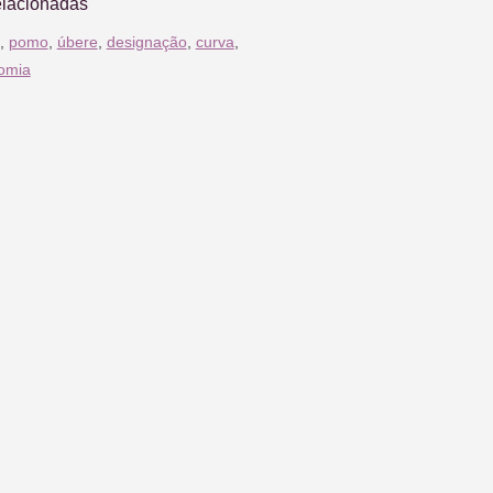
elacionadas
,
pomo
,
úbere
,
designação
,
curva
,
omia