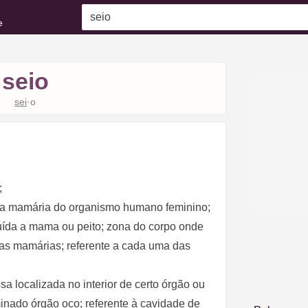
e
seio
sei
·o
;
ula mamária do organismo humano feminino;
uída a mama ou peito; zona do corpo onde
as mamárias; referente a cada uma das
a localizada no interior de certo órgão ou
inado órgão oco; referente à cavidade de