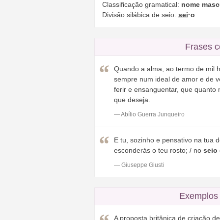
Classificação gramatical:
nome masc
Divisão silábica de seio:
sei
·o
Frases c
Quando a alma, ao termo de mil h
sempre num ideal de amor e de ve
ferir e ensanguentar, que quanto
que deseja.
— Abílio Guerra Junqueiro
E tu, sozinho e pensativo na tua d
esconderás o teu rosto; / no
seio
— Giuseppe Giusti
Exemplos 
A proposta britânica de criação d