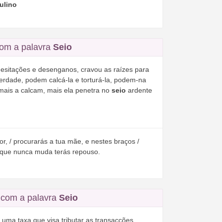
ulino
om a palavra
Seio
esitações e desenganos, cravou as raízes para
rdade, podem calcá-la e torturá-la, podem-na
 mais a calcam, mais ela penetra no
seio
ardente
or, / procurarás a tua mãe, e nestes braços /
que nunca muda terás repouso.
com a palavra
Seio
e uma taxa que visa tributar as transacções