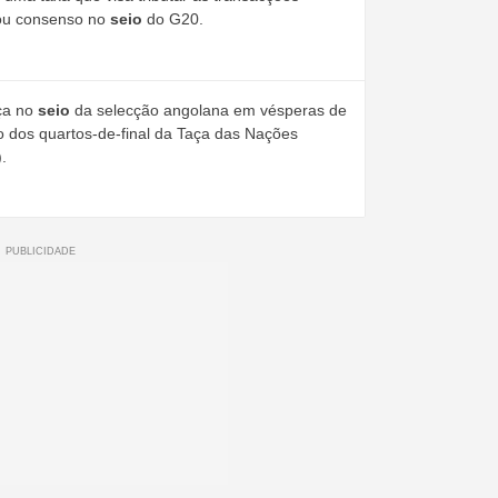
rou consenso no
seio
do G20.
nça no
seio
da selecção angolana em vésperas de
o dos quartos-de-final da Taça das Nações
.