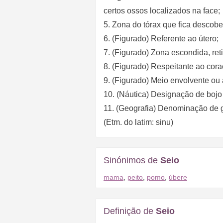
certos ossos localizados na face;
5. Zona do tórax que fica descober
6. (Figurado) Referente ao útero;
7. (Figurado) Zona escondida, ret
8. (Figurado) Respeitante ao cor
9. (Figurado) Meio envolvente ou
10. (Náutica) Designação de bojo
11. (Geografia) Denominação de g
(Etm. do latim: sinu)
Sinónimos de
Seio
mama
,
peito
,
pomo
,
úbere
Definição de
Seio