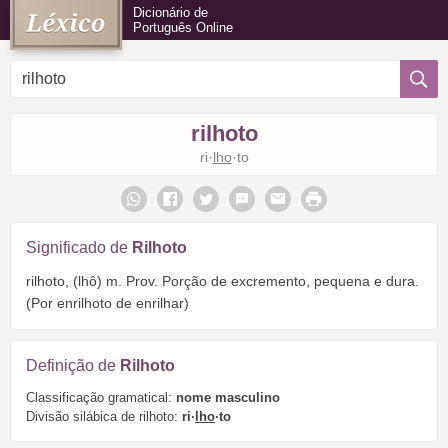
Dicionário de
Português Online
rilhoto
ri·
lho
·to
Significado de
Rilhoto
rilhoto, (lhô) m. Prov. Porção de excremento, pequena e dura.
(Por enrilhoto de enrilhar)
Definição de
Rilhoto
Classificação gramatical:
nome masculino
Divisão silábica de rilhoto:
ri·
lho
·to