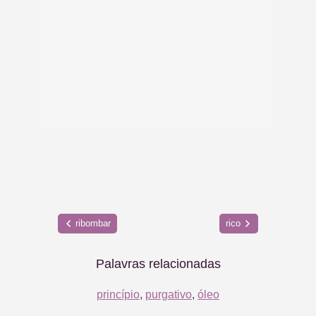
ribombar
rico
Palavras relacionadas
princípio
,
purgativo
,
óleo