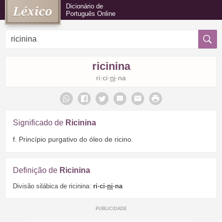
Dicionário de
Português Online
ricinina
ri·ci·
ni
·na
Significado de
Ricinina
f. Princípio purgativo do óleo de ricino.
Definição de
Ricinina
Divisão silábica de ricinina:
ri·ci·
ni
·na