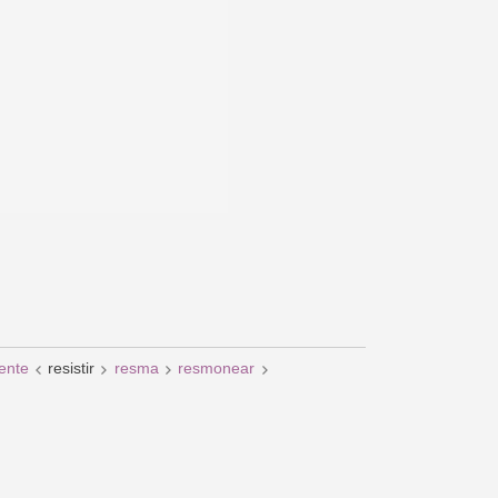
tente
resistir
resma
resmonear