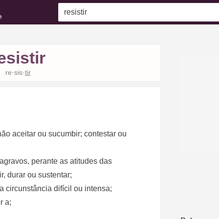
e
esistir
re·sis·
tir
 não aceitar ou sucumbir; contestar ou
agravos, perante as atitudes das
, durar ou sustentar;
 circunstância difícil ou intensa;
r a;