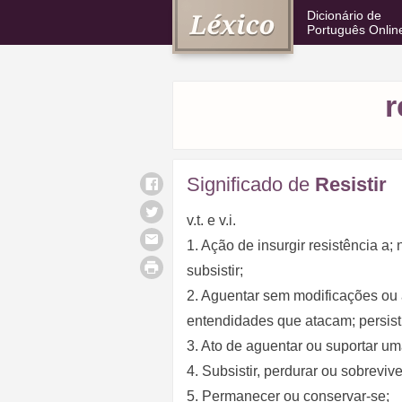
Dicionário de
Português Onlin
r
Significado de
Resistir
v.t. e v.i.
1. Ação de insurgir resistência a;
subsistir;
2. Aguentar sem modificações ou 
entendidades que atacam; persistir
3. Ato de aguentar ou suportar uma
4. Subsistir, perdurar ou sobrevive
5. Permanecer ou conservar-se;