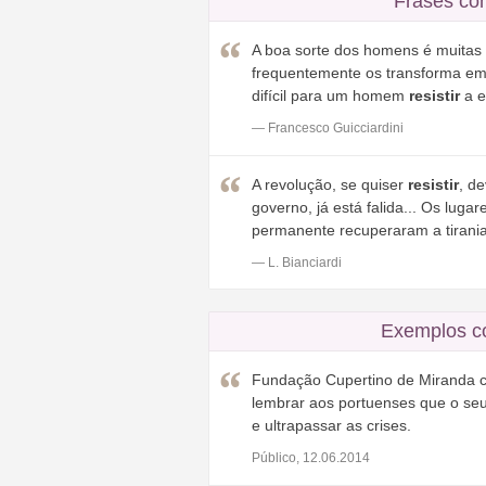
Frases co
A boa sorte dos homens é muitas 
frequentemente os transforma em 
difícil para um homem
resistir
a e
— Francesco Guicciardini
A revolução, se quiser
resistir
, d
governo, já está falida... Os lug
permanente recuperaram a tirania
— L. Bianciardi
Exemplos c
Fundação Cupertino de Miranda 
lembrar aos portuenses que o seu
e ultrapassar as crises.
Público, 12.06.2014