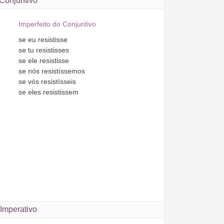
Conjuntivo
Imperfeito do Conjuntivo
se
eu
resistisse
se
tu
resistisses
se
ele
resistisse
se
nós
resistíssemos
se
vós
resistísseis
se
eles
resistissem
Imperativo