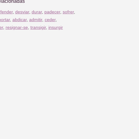
elacionadas
fender
,
desviar
,
durar
,
padecer
,
sofrer
,
ortar
,
abdicar
,
admitir
,
ceder
,
er
,
resignar-se
,
transigir
,
insurgir