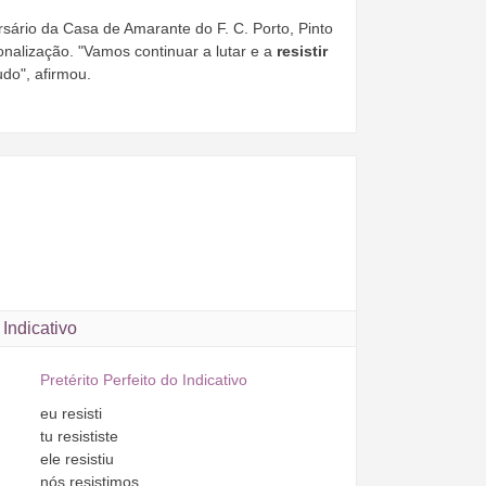
ário da Casa de Amarante do F. C. Porto, Pinto
onalização. "Vamos continuar a lutar e a
resistir
udo", afirmou.
Indicativo
Pretérito Perfeito do Indicativo
eu
resisti
tu
resististe
ele
resistiu
nós
resistimos