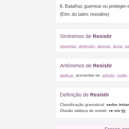
6. Batalhar, guerrear ou proteger-
(Etm. do latim: resistĕre)
Sinónimos de
Resistir
aguentar
,
defender
,
desviar
,
durar
,
p
Antónimos de
Resistir
abdicar
,
acovardar-se
,
admitir
,
ceder
Definição de
Resistir
Classificação gramatical:
verbo intra
Divisão silábica de resistir:
re·sis·
tir