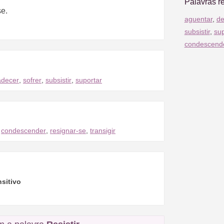
Palavras r
se.
aguentar
,
de
subsistir
,
sup
condescend
adecer
,
sofrer
,
subsistir
,
suportar
,
condescender
,
resignar-se
,
transigir
nsitivo