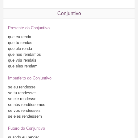
Conjuntivo
Presente do Conjuntivo
que
eu
renda
que
tu
rendas
que
ele
renda
que
nós
rendamos
que
vós
rendais
que
eles
rendam
Imperfeito do Conjuntivo
se
eu
rendesse
se
tu
rendesses
se
ele
rendesse
se
nós
rendêssemos
se
vós
rendêsseis
se
eles
rendessem
Futuro do Conjuntivo
quando
eu
render