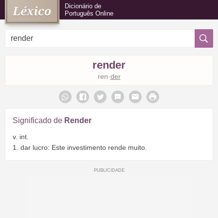
Dicionário de
Português Online
render
ren·
der
Significado de
Render
v. int.
1. dar lucro: Este investimento rende muito.