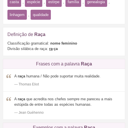
casta
,
espécie
,
estirpe
,
família
,
genealogia
,
linhagem
,
qualidade
Definição de
Raça
Classificação gramatical:
nome feminino
Divisão silábica de raça:
ra
·ça
Frases com a palavra
Raça
A
raça
humana / Não pode suportar muita realidade.
— Thomas Eliot
A
raça
que acredita nos chefes sempre me pareceu a mais
estúpida de entre todas as espécies humanas.
— Jean Guéhenno
Exemplos com a palavra
Raça