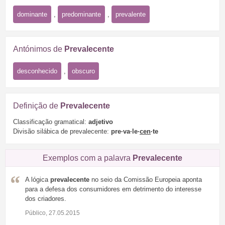
dominante
,
predominante
,
prevalente
Antónimos de
Prevalecente
desconhecido
,
obscuro
Definição de
Prevalecente
Classificação gramatical:
adjetivo
Divisão silábica de prevalecente:
pre·va·le·
cen
·te
Exemplos com a palavra
Prevalecente
A lógica
prevalecente
no seio da Comissão Europeia aponta
para a defesa dos consumidores em detrimento do interesse
dos criadores.
Público, 27.05.2015