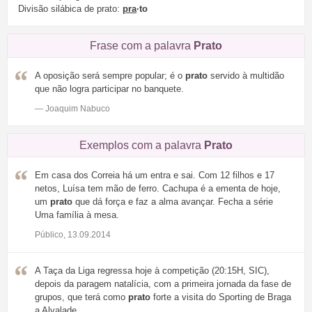
Divisão silábica de prato:
pra
·to
Frase com a palavra
Prato
A oposição será sempre popular; é o
prato
servido à multidão
que não logra participar no banquete.
— Joaquim Nabuco
Exemplos com a palavra
Prato
Em casa dos Correia há um entra e sai. Com 12 filhos e 17
netos, Luísa tem mão de ferro. Cachupa é a ementa de hoje,
um
prato
que dá força e faz a alma avançar. Fecha a série
Uma família à mesa.
Público, 13.09.2014
A Taça da Liga regressa hoje à competição (20:15H, SIC),
depois da paragem natalícia, com a primeira jornada da fase de
grupos, que terá como
prato
forte a visita do Sporting de Braga
a Alvalade.