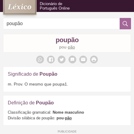
Dicionário de
Português Online
poupão
pou·
pão
Significado de
Poupão
m. Prov. O mesmo que poupa1.
Definição de
Poupão
Classificação gramatical:
Nome masculino
Divisão silábica de poupão:
pou·
pão