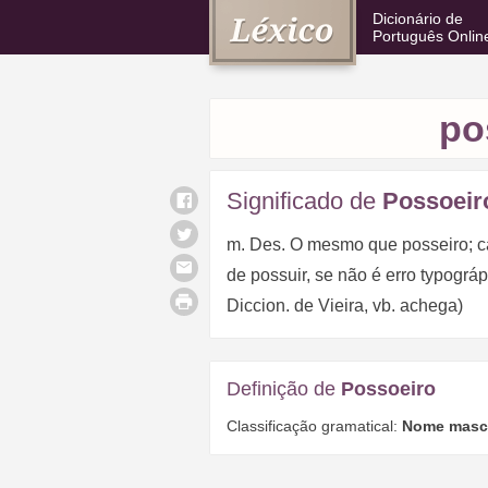
Dicionário de
Português Onlin
po
Significado de
Possoeir
m. Des. O mesmo que posseiro; ca
de possuir, se não é erro typogr
Diccion. de Vieira, vb. achega)
Definição de
Possoeiro
Classificação gramatical:
Nome masc