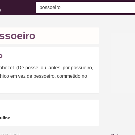
e
ssoeiro
o
becel. (De posse; ou, antes, por possueiro,
áphico em vez de pessoeiro, commetido no
ulino