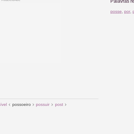
Palavras r
posse
,
por
,
ível
possoeiro
possuir
post