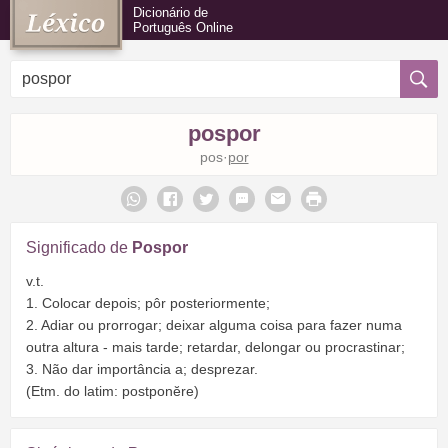
Dicionário de
Português Online
pospor
pos·
por
Significado de
Pospor
v.t.
1. Colocar depois; pôr posteriormente;
2. Adiar ou prorrogar; deixar alguma coisa para fazer numa
outra altura - mais tarde; retardar, delongar ou procrastinar;
3. Não dar importância a; desprezar.
(Etm. do latim: postponĕre)