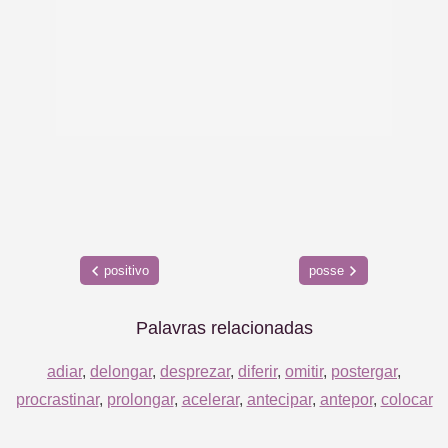
positivo
posse
Palavras relacionadas
adiar
,
delongar
,
desprezar
,
diferir
,
omitir
,
postergar
,
procrastinar
,
prolongar
,
acelerar
,
antecipar
,
antepor
,
colocar