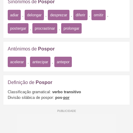
Sinónimos de
Pospor
adiar
,
delongar
,
desprezar
,
diferir
,
omitir
,
postergar
,
procrastinar
,
prolongar
Antónimos de
Pospor
acelerar
,
antecipar
,
antepor
Definição de
Pospor
Classificação gramatical:
verbo transitivo
Divisão silábica de pospor:
pos·
por