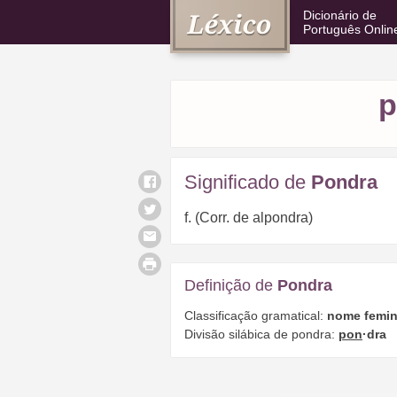
Dicionário de
Português Onlin
p
Significado de
Pondra
f. (Corr. de alpondra)
Definição de
Pondra
Classificação gramatical:
nome femin
Divisão silábica de pondra:
pon
·dra