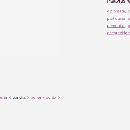
Palavras r
diplomata
,
p
partidarismo
primordial
,
p
encarecida
erar
pondra
pónei
ponta