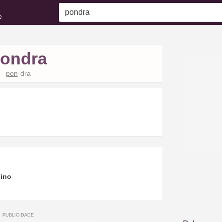
e
ondra
pon
·dra
ino