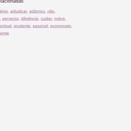
elacionadas
élvis
,
adjudicar
,
adâmico
,
não
,
,
perverso
,
diligência
,
cuidar
,
nobre
,
ontual
,
prudente
,
passível
,
economato
,
mente