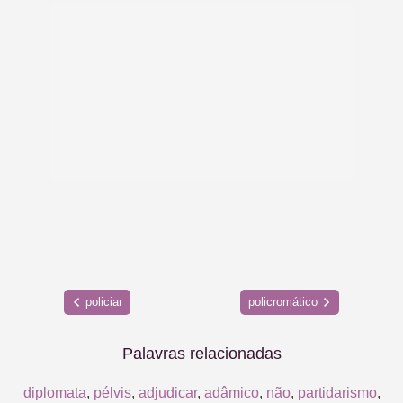
policiar
policromático
Palavras relacionadas
diplomata
,
pélvis
,
adjudicar
,
adâmico
,
não
,
partidarismo
,