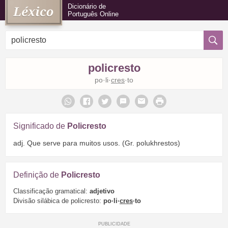
Dicionário de
Português Online
policresto
po·li·
cres
·to
Significado de
Policresto
adj. Que serve para muitos usos. (Gr. polukhrestos)
Definição de
Policresto
Classificação gramatical:
adjetivo
Divisão silábica de policresto:
po·li·
cres
·to