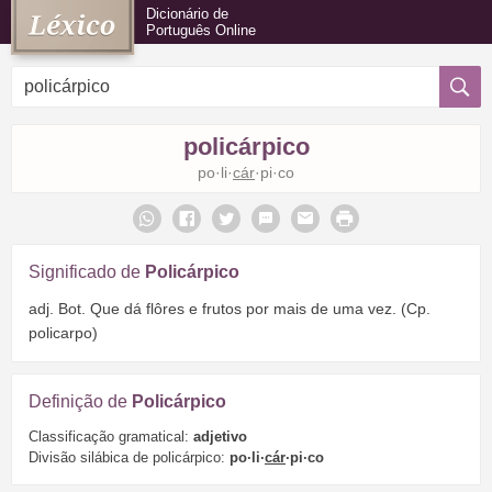
Dicionário de
Português Online
policárpico
po·li·
cár
·pi·co
Significado de
Policárpico
adj. Bot. Que dá flôres e frutos por mais de uma vez. (Cp.
policarpo)
Definição de
Policárpico
Classificação gramatical:
adjetivo
Divisão silábica de policárpico:
po·li·
cár
·pi·co