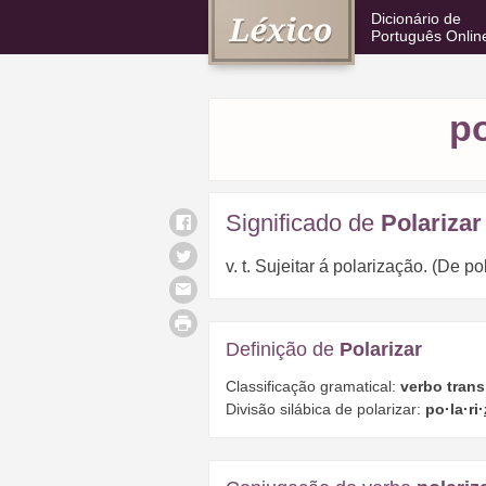
Dicionário de
Português Onlin
po
Significado de
Polarizar
v. t. Sujeitar á polarização. (De po
Definição de
Polarizar
Classificação gramatical:
verbo trans
Divisão silábica de polarizar:
po·la·ri·