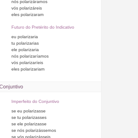
nós
polarizáramos
vós
polarizáreis
eles
polarizaram
Futuro do Pretérito do Indicativo
eu
polarizaria
tu
polarizarias
ele
polarizaria
nós
polarizaríamos
vós
polarizaríeis
eles
polarizariam
Conjuntivo
Imperfeito do Conjuntivo
se
eu
polarizasse
se
tu
polarizasses
se
ele
polarizasse
se
nós
polarizássemos
se
vós
polarizásseis