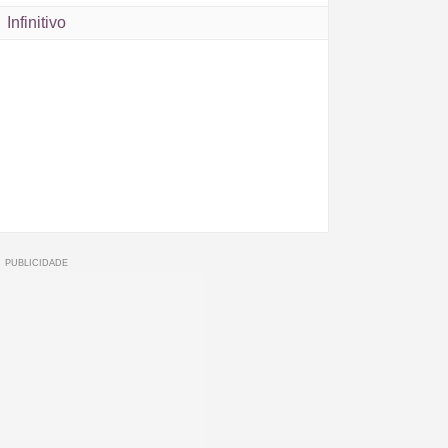
Infinitivo