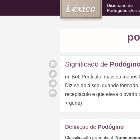
Dicionário de
Português Onlin
po
Significado de
Podógin
m. Bot. Pedículo, mais ou menos l
Diz-se do disco, quando formado p
receptáculo e que eleva o ovário p
+ gune)
Definição de
Podógino
Classificação gramatical:
Nome mascu