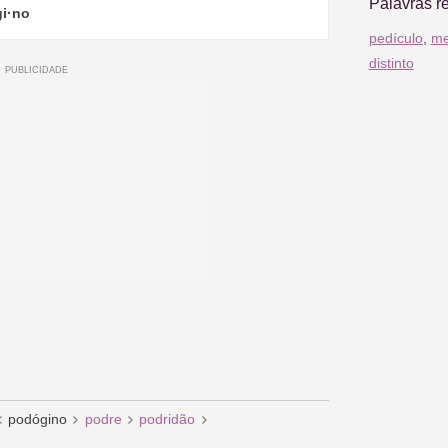
Palavras r
gi·no
pedículo
,
me
distinto
podógino
podre
podridão