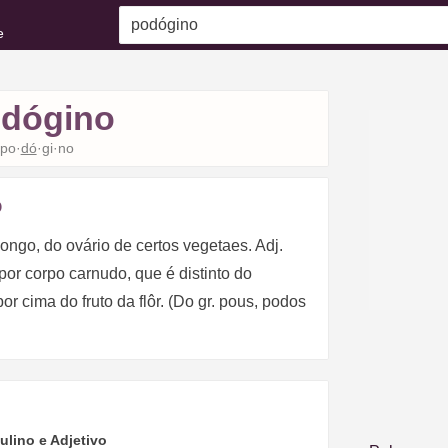
e
dógino
po·
dó
·gi·no
o
ongo, do ovário de certos vegetaes. Adj.
or corpo carnudo, que é distinto do
or cima do fruto da flôr. (Do gr. pous, podos
lino e Adjetivo