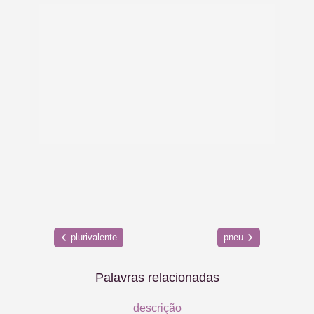
plurivalente
pneu
Palavras relacionadas
descrição