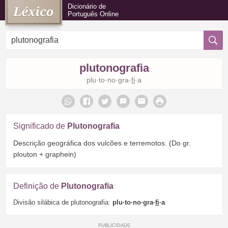
Dicionário de
Português Online
plutonografia
plu·to·no·gra·
fi
·a
Significado de
Plutonografia
Descrição geográfica dos vulcões e terremotos. (Do gr.
plouton + graphein)
Definição de
Plutonografia
Divisão silábica de plutonografia:
plu·to·no·gra·
fi
·a