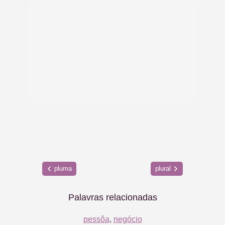
pluma
plural
Palavras relacionadas
pessôa
,
negócio