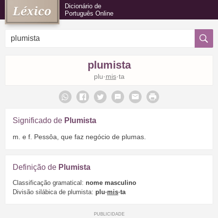
Dicionário de
Português Online
plumista
plu·
mis
·ta
Significado de
Plumista
m. e f. Pessôa, que faz negócio de plumas.
Definição de
Plumista
Classificação gramatical:
nome masculino
Divisão silábica de plumista:
plu·
mis
·ta